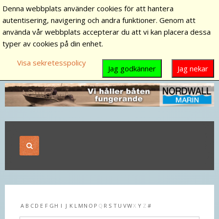
Denna webbplats använder cookies för att hantera
autentisering, navigering och andra funktioner. Genom att
använda vår webbplats accepterar du att vi kan placera dessa
typer av cookies på din enhet.
Visa sekretesspolicy
Jag godkänner
Jag nekar
A
B
C
D
E
F
G
H
I
J
K
L
M
N
O
P
Q
R
S
T
U
V
W
X
Y
Z
#