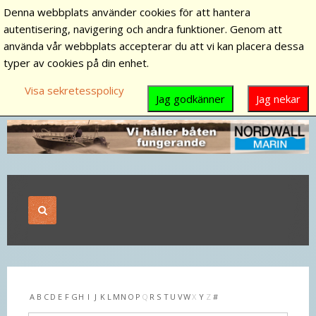
Denna webbplats använder cookies för att hantera
autentisering, navigering och andra funktioner. Genom att
använda vår webbplats accepterar du att vi kan placera dessa
typer av cookies på din enhet.
Visa sekretesspolicy
Jag godkänner
Jag nekar
A
B
C
D
E
F
G
H
I
J
K
L
M
N
O
P
Q
R
S
T
U
V
W
X
Y
Z
#