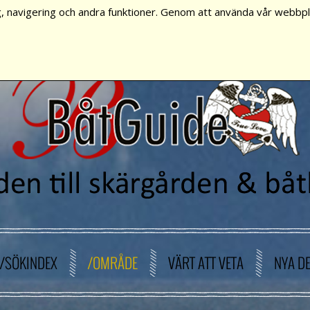
, navigering och andra funktioner. Genom att använda vår webbpla
/SÖKINDEX
/OMRÅDE
VÄRT ATT VETA
NYA D