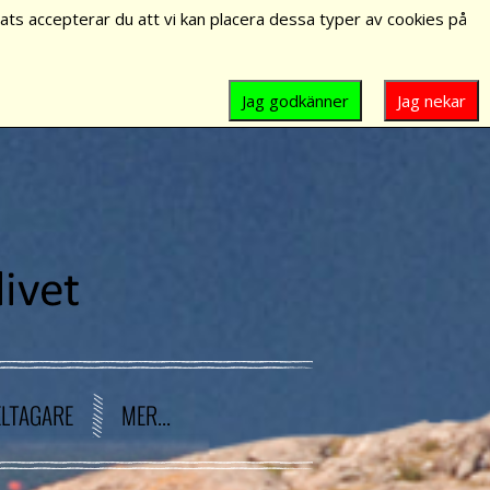
ts accepterar du att vi kan placera dessa typer av cookies på
Jag godkänner
Jag nekar
ELTAGARE
MER...