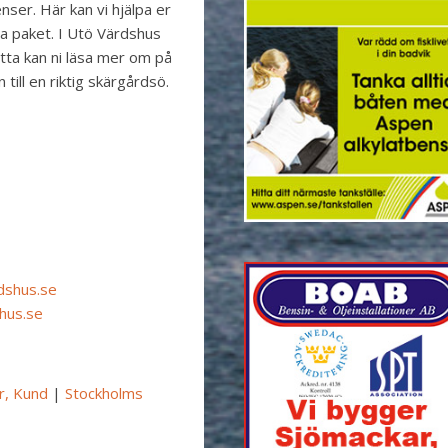
nser. Här kan vi hjälpa er
ela paket. I Utö Värdshus
detta kan ni läsa mer om på
till en riktig skärgårdsö.
dshus.se
hus.se
r, Kund
|
Stockholms