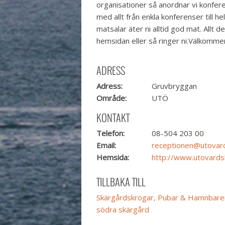
organisationer så anordnar vi konfere
med allt från enkla konferenser till h
matsalar äter ni alltid god mat. Allt 
hemsidan eller så ringer ni.Välkommen 
ADRESS
Adress:
Gruvbryggan
Område:
UTÖ
KONTAKT
Telefon:
08-504 203 00
Email:
receptionen@utovar
Hemsida:
http://www.utovards
TILLBAKA TILL
Skärgårdskrogar, Pubar & Hamnbare
södra skärgård