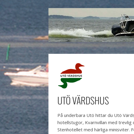
UTÖ VÄRDSHUS
På underbara Utö hittar du Utö Värds
hotellstugor, Kvarnvillan med trevli
Stenhotellet med härliga minisviter. 