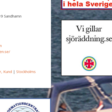
39 Sandhamn
m
en.se/
r, Kund
|
Stockholms