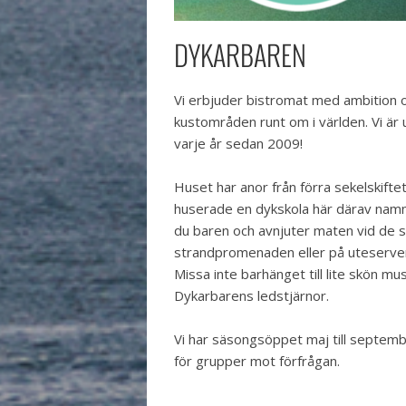
DYKARBAREN
Vi erbjuder bistromat med ambition oc
kustområden runt om i världen. Vi är
varje år sedan 2009!
Huset har anor från förra sekelskifte
huserade en dykskola här därav namne
du baren och avnjuter maten vid de 
strandpromenaden eller på uteserveri
Missa inte barhänget till lite skön mu
Dykarbarens ledstjärnor.
Vi har säsongsöppet maj till septemb
för grupper mot förfrågan.