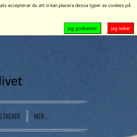
ts accepterar du att vi kan placera dessa typer av cookies på
Jag godkänner
Jag nekar
ELTAGARE
MER...