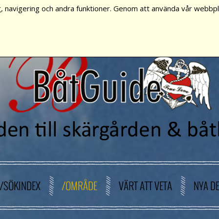
, navigering och andra funktioner. Genom att använda vår webbpla
/SÖKINDEX
/OMRÅDE
VÄRT ATT VETA
NYA D