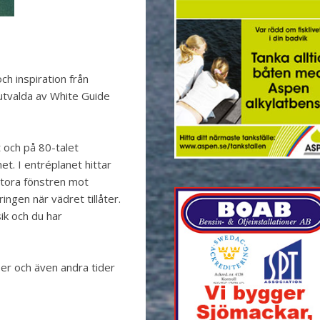
h inspiration från
 utvalda av White Guide
t och på 80-talet
t. I entréplanet hittar
stora fönstren mot
ngen när vädret tillåter.
sik och du har
er och även andra tider