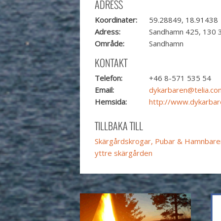
ADRESS
Koordinater:
59.28849, 18.91438
Adress:
Sandhamn 425, 130 
Område:
Sandhamn
KONTAKT
Telefon:
+46 8-571 535 54
Email:
dykarbaren@telia.co
Hemsida:
http://www.dykarbar
TILLBAKA TILL
Skärgårdskrogar, Pubar & Hamnbare
yttre skärgården