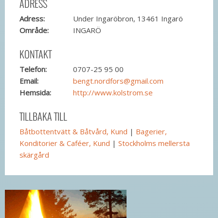
ADRESS
Adress:
Under Ingaröbron, 13461 Ingarö
Område:
INGARÖ
KONTAKT
Telefon:
0707-25 95 00
Email:
bengt.nordfors@gmail.com
Hemsida:
http://www.kolstrom.se
TILLBAKA TILL
Båtbottentvätt & Båtvård, Kund
|
Bagerier,
Konditorier & Caféer, Kund
|
Stockholms mellersta
skärgård