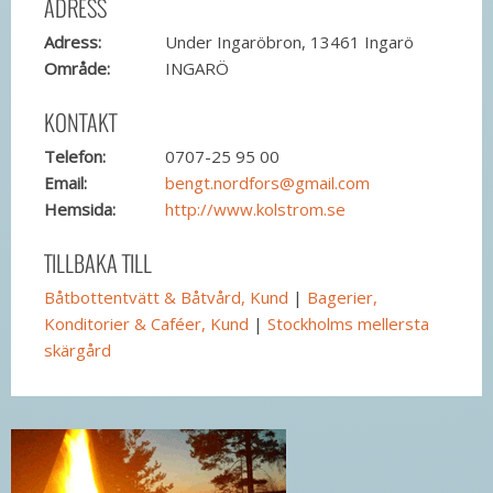
ADRESS
Adress:
Under Ingaröbron, 13461 Ingarö
Område:
INGARÖ
KONTAKT
Telefon:
0707-25 95 00
Email:
bengt.nordfors@gmail.com
Hemsida:
http://www.kolstrom.se
TILLBAKA TILL
Båtbottentvätt & Båtvård, Kund
|
Bagerier,
Konditorier & Caféer, Kund
|
Stockholms mellersta
skärgård