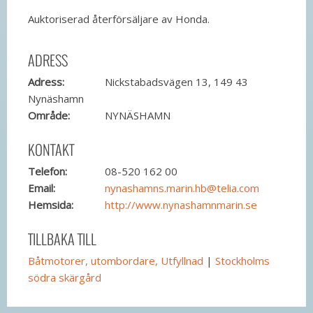
Auktoriserad återförsäljare av Honda.
ADRESS
Adress:
Nickstabadsvägen 13, 149 43
Nynäshamn
Område:
NYNÄSHAMN
KONTAKT
Telefon:
08-520 162 00
Email:
nynashamns.marin.hb@telia.com
Hemsida:
http://www.nynashamnmarin.se
TILLBAKA TILL
Båtmotorer, utombordare, Utfyllnad
|
Stockholms
södra skärgård