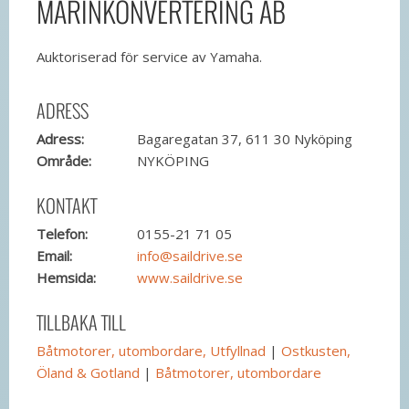
MARINKONVERTERING AB
Auktoriserad för service av Yamaha.
ADRESS
Adress:
Bagaregatan 37, 611 30 Nyköping
Område:
NYKÖPING
KONTAKT
Telefon:
0155-21 71 05
Email:
info@saildrive.se
Hemsida:
www.saildrive.se
TILLBAKA TILL
Båtmotorer, utombordare, Utfyllnad
|
Ostkusten,
Öland & Gotland
|
Båtmotorer, utombordare