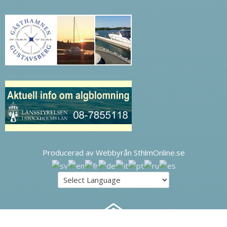
Producerad av Webbyrån SthlmOnline.se