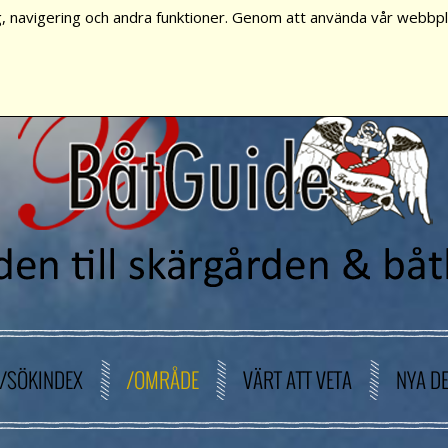
, navigering och andra funktioner. Genom att använda vår webbpla
/SÖKINDEX
/OMRÅDE
VÄRT ATT VETA
NYA D