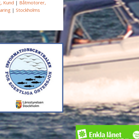
g, Kund
|
Båtmotorer,
varing
|
Stockholms