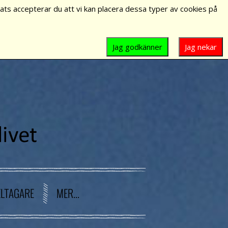
ts accepterar du att vi kan placera dessa typer av cookies på
Jag godkänner
Jag nekar
ELTAGARE
MER...