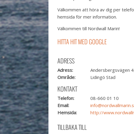
Välkommen att höra av dig per telefo
hemsida för mer information.
Välkommen till Nordwall Marin!
HITTA HIT MED GOOGLE
ADRESS
Adress:
Andersbergsvägen 4,
Område:
Lidingö Stad
KONTAKT
Telefon:
08-660 01 10
Email:
info@nordwallmarin.
Hemsida:
http://www.nordwall
TILLBAKA TILL