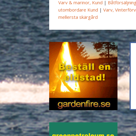
Varv & marinor, Kund
|
Båtförsäljnin
utombordare Kund
|
Varv, Vinterför
mellersta skärgård