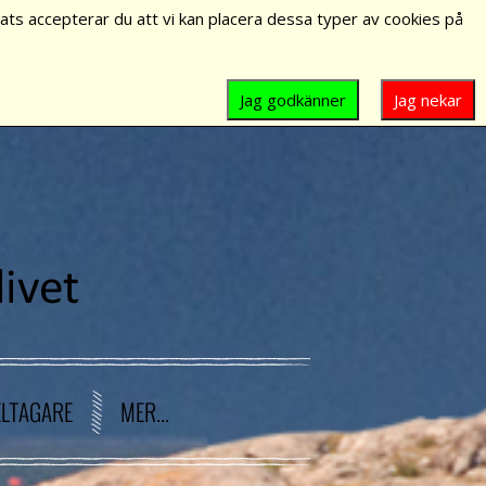
ts accepterar du att vi kan placera dessa typer av cookies på
Jag godkänner
Jag nekar
ELTAGARE
MER...