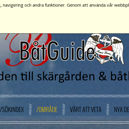
, navigering och andra funktioner. Genom att använda vår webbpla
/SÖKINDEX
/OMRÅDE
VÄRT ATT VETA
NYA D