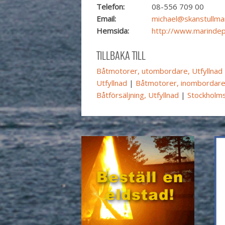
Telefon:
08-556 709 00
Email:
michael@skanstullmar
Hemsida:
http://www.marindep
TILLBAKA TILL
Båtmotorer, utombordare, Utfyllnad
Utfyllnad
|
Båtmotorer, inombordare,
Båtförsäljning, Utfyllnad
|
Stockholm