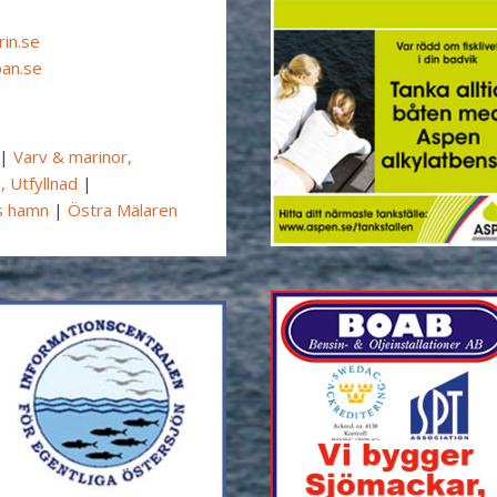
in.se
an.se
|
Varv & marinor,
 Utfyllnad
|
s hamn
|
Östra Mälaren