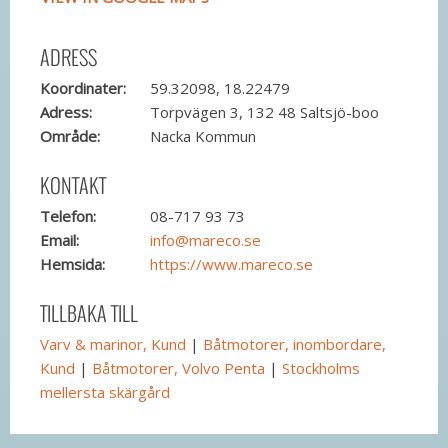
ADRESS
Koordinater:
59.32098, 18.22479
Adress:
Torpvägen 3, 132 48 Saltsjö-boo
Område:
Nacka Kommun
KONTAKT
Telefon:
08-717 93 73
Email:
info@mareco.se
Hemsida:
https://www.mareco.se
TILLBAKA TILL
Varv & marinor, Kund
|
Båtmotorer, inombordare,
Kund
|
Båtmotorer, Volvo Penta
|
Stockholms
mellersta skärgård