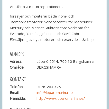
Vi utför alla motorreparationer...
försäljer och monterar både inom- och
utombordsmotorer. Servicecenter för Mercruiser,
Mercury och Mariner. Auktoriserad verkstad för
Evinrude, Yamaha, Johnson och OMC Cobra.
Försäljning av nya motorer och reservdelar.&nbsp
ADRESS
Adress:
Löparö 2514, 760 10 Bergshamra
Område:
BERGSHAMRA
KONTAKT
Telefon:
0176-264 325
Email:
info@loparomarina.se
Hemsida:
http://www.loparomarina.se/