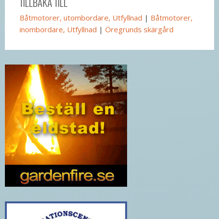
TILLBAKA TILL
Båtmotorer, utombordare, Utfyllnad
|
Båtmotorer,
inombordare, Utfyllnad
|
Öregrunds skärgård