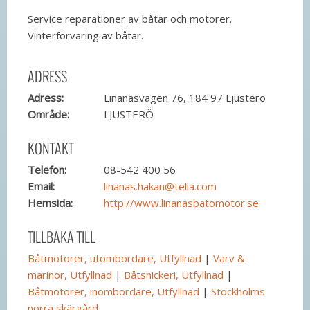
Service reparationer av båtar och motorer.
Vinterförvaring av båtar.
ADRESS
Adress:
Linanäsvägen 76, 184 97 Ljusterö
Område:
LJUSTERÖ
KONTAKT
Telefon:
08-542 400 56
Email:
linanas.hakan@telia.com
Hemsida:
http://www.linanasbatomotor.se
TILLBAKA TILL
Båtmotorer, utombordare, Utfyllnad
|
Varv &
marinor, Utfyllnad
|
Båtsnickeri, Utfyllnad
|
Båtmotorer, inombordare, Utfyllnad
|
Stockholms
norra skärgård