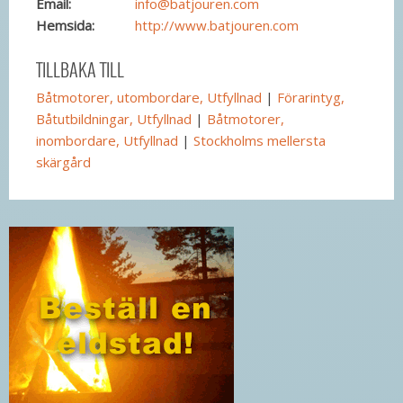
Email:
info@batjouren.com
Hemsida:
http://www.batjouren.com
TILLBAKA TILL
Båtmotorer, utombordare, Utfyllnad
|
Förarintyg,
Båtutbildningar, Utfyllnad
|
Båtmotorer,
inombordare, Utfyllnad
|
Stockholms mellersta
skärgård