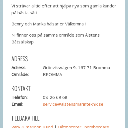
Vi strävar alltid efter att hjälpa nya som gamla kunder
på bästa sätt.
Benny och Marika hälsar er Välkomna !
Ni finner oss på samma område som Ålstens
Båtsällskap
ADRESS
Adress:
Grönviksvägen 9, 167 71 Bromma
Område:
BROMMA
KONTAKT
Telefon:
08-26 69 68
Email:
service@alstensmarinteknik.se
TILLBAKA TILL
Varv & marinor, Kund
|
Båtmotorer, inombordare,