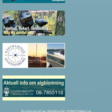
Producerad av Webbyrån SthlmOnline.se