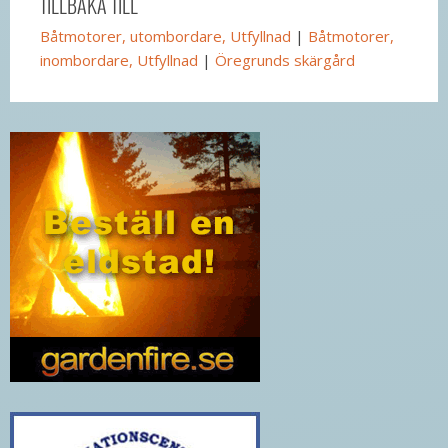
TILLBAKA TILL
Båtmotorer, utombordare, Utfyllnad
|
Båtmotorer,
inombordare, Utfyllnad
|
Öregrunds skärgård