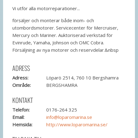
Vi utför alla motorreparationer...
försäljer och monterar både inom- och
utombordsmotorer. Servicecenter för Mercruiser,
Mercury och Mariner. Auktoriserad verkstad för
Evinrude, Yamaha, Johnson och OMC Cobra.
Försäljning av nya motorer och reservdelar.&nbsp
ADRESS
Adress:
Löparö 2514, 760 10 Bergshamra
Område:
BERGSHAMRA
KONTAKT
Telefon:
0176-264 325
Email:
info@loparomarina.se
Hemsida:
http://www.loparomarina.se/