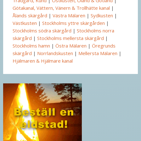
Trädgård, Kund
|
Ostkusten, Öland & Gotland
|
Götakanal, Vättern, Vänern & Trollhätte kanal
|
Ålands skärgård
|
Västra Mälaren
|
Sydkusten
|
Västkusten
|
Stockholms yttre skärgården
|
Stockholms södra skärgård
|
Stockholms norra
skärgård
|
Stockholms mellersta skärgård
|
Stockholms hamn
|
Östra Mälaren
|
Öregrunds
skärgård
|
Norrlandskusten
|
Mellersta Mälaren
|
Hjälmaren & Hjälmare kanal