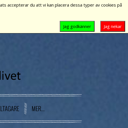
ts accepterar du att vi kan placera dessa typer av cookies på
Jag godkänner
Jag nekar
ELTAGARE
MER...