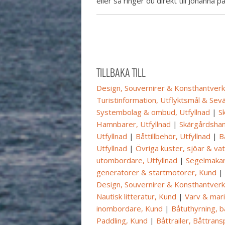
eller så ringer du direkt till Johanna p
TILLBAKA TILL
Design, Souvernirer & Konsthantverk,
Turistinformation, Utflyktsmål & Sevä
Systembolag & ombud, Utfyllnad
|
S
Hamnbarer, Utfyllnad
|
Skärgårdshan
Utfyllnad
|
Båttillbehör, Utfyllnad
|
B
Utfyllnad
|
Övriga kuster, sjöar & va
utombordare, Utfyllnad
|
Segelmakar
generatorer & startmotorer, Kund
|
Design, Souvernirer & Konsthantverk
Nautisk litteratur, Kund
|
Varv & mar
inombordare, Kund
|
Båtuthyrning, b
Paddling, Kund
|
Båttrailer, Båttran