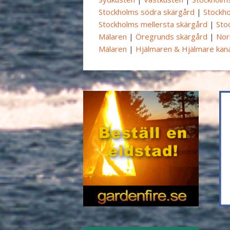
Stockholms södra skärgård
|
Stockho
Stockholms mellersta skärgård
|
Sto
Mälaren
|
Öregrunds skärgård
|
Nor
Mälaren
|
Hjälmaren & Hjälmare kana