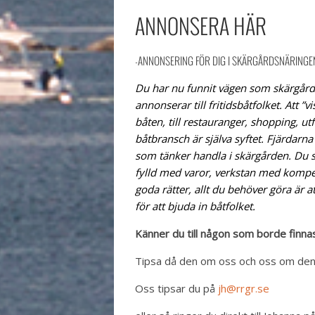
ANNONSERA HÄR
-ANNONSERING FÖR DIG I SKÄRGÅRDSNÄRINGE
Du har nu funnit vägen som skärgård
annonserar till fritidsbåtfolket. Att ”vi
båten, till restauranger, shopping, utf
båtbransch är själva syftet. Fjärdarna 
som tänker handla i skärgården. Du 
fylld med varor, verkstan med komp
goda rätter, allt du behöver göra är a
för att bjuda in båtfolket.
Känner du till någon som borde finnas
Tipsa då den om oss och oss om den
Oss tipsar du på
jh@rrgr.se