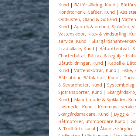
Kund
|
Båtförsäkring, Kund
|
Båtförs
Konditorier & Caféer, Kund
|
Assista
Ostkusten, Öland & Gotland
|
Vatten
Kund
|
Apotek & ombud, Sjukvård, Va
Vattenskidor, Kite- & vindsurfing, Ku
service, Kund
|
Skärgårdshantverkar
Trädfällare, Kund
|
Båtbottentvätt &
Charterbåtar, Båttaxi & reguljär trafi
Båtutbildningar, Kund
|
Kapell & Båt
Kund
|
Vattenskotrar, Kund
|
Fiske, 
Båtklubbar, Båtplatser, Kund
|
Turis
& Sevärdheter, Kund
|
Systembolag
Sjötransporter, Kund
|
Skärgårdskro
Kund
|
Marint mode & Sjökläder, Ku
Livsmedel, Kund
|
Kommunal service
Skärgårdsmäklare, Kund
|
Bygg & Tr
Båtmotorer, utombordare Kund
|
Gö
& Trollhätte kanal
|
Ålands skärgård
Sydkusten
|
Västkusten
|
Stockholms