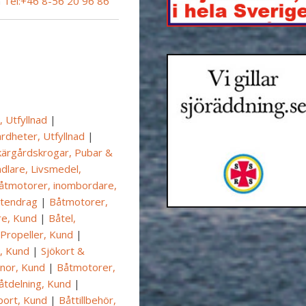
å
Tel:+46 8-56 20 96 86
 Utfyllnad
|
rdheter, Utfyllnad
|
kärgårdskrogar, Pubar &
dlare, Livsmedel,
åtmotorer, inombordare,
ttendrag
|
Båtmotorer,
e, Kund
|
Båtel,
Propeller, Kund
|
, Kund
|
Sjökort &
inor, Kund
|
Båtmotorer,
åtdelning, Kund
|
sport, Kund
|
Båttillbehör,