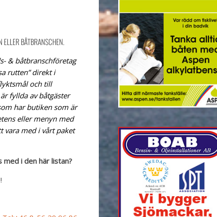
N ELLER BÅTBRANSCHEN.
s- & båtbranschföretag
sa rutten” direkt i
lyktsmål och till
är fyllda av båtgäster
som har butiken som är
etens eller menyn med
tt vara med i vårt paket
 med i den här listan?
!