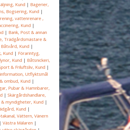
äljning, Kund
|
Bagerier,
ns, Bogsering, Kund
|
rening, vattenrenare ,
ccinering, Kund
|
nd
|
Bank, Post & annan
e, Trädgårdsmästare &
 Båtvård, Kund
|
k, Kund
|
Förarintyg,
dynor, Kund
|
Båtsnickeri,
Sport & Friluftsliv, Kund
|
tinformation, Utflyktsmål
 & ombud, Kund
|
gar, Pubar & Hamnbarer,
nd
|
Skärgårdshandlare,
 & myndigheter, Kund
|
ädgård, Kund
|
takanal, Vättern, Vänern
|
Västra Mälaren
|
 yttre skärgården
|