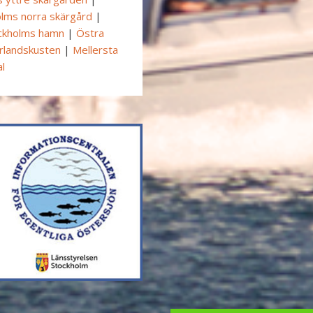
lms norra skärgård
|
ckholms hamn
|
Östra
rlandskusten
|
Mellersta
l