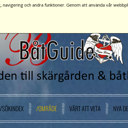
, navigering och andra funktioner. Genom att använda vår webbpla
/SÖKINDEX
/OMRÅDE
VÄRT ATT VETA
NYA D