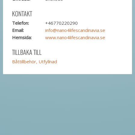
KONTAKT
Telefon:
+46770220290
Email:
info@nano4lifescandinavia.se
Hemsida:
www.nano4lifescandinavia.se
TILLBAKA TILL
Båttillbehör, Utfyllnad