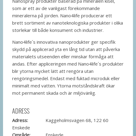
Nanospray produkter baserad på mineralen kisel,
som är ett av de vanligast förekommande
mineralerna på jorden. Nano4life producerar ett
brett sortiment av nanoteknologiska produkter i olika
storlekar till både konsument och industrier.
Nano4life´s innovativa nanoprodukter ger specifik
skydd på applicerad yta en lång tid utan att påverka
materialets utseenden eller minskar förmåga att
andas. Efter appliceringen med Nano4life´s produkter
blir ytorna mycket lätt att rengöra utan
rengöringsmedel. Endast med fuktad microduk eller
minimalt med vatten. Ytorna motståndskraft ökar
mot permanent skada och är miljövänlig.
ADRESS
Adress:
Kaggeholmsvägen 68, 122 60
Enskede
Område:
Enskede