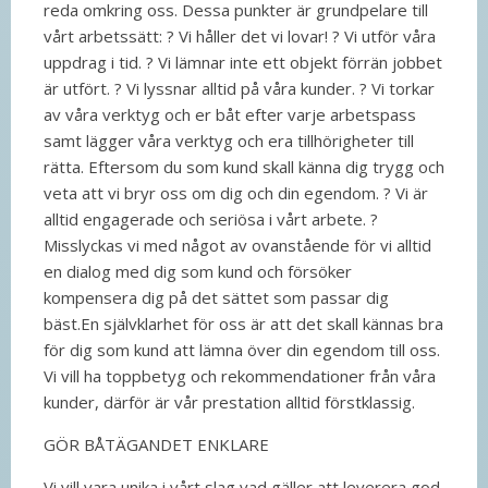
reda omkring oss. Dessa punkter är grundpelare till
vårt arbetssätt: ? Vi håller det vi lovar! ? Vi utför våra
uppdrag i tid. ? Vi lämnar inte ett objekt förrän jobbet
är utfört. ? Vi lyssnar alltid på våra kunder. ? Vi torkar
av våra verktyg och er båt efter varje arbetspass
samt lägger våra verktyg och era tillhörigheter till
rätta. Eftersom du som kund skall känna dig trygg och
veta att vi bryr oss om dig och din egendom. ? Vi är
alltid engagerade och seriösa i vårt arbete. ?
Misslyckas vi med något av ovanstående för vi alltid
en dialog med dig som kund och försöker
kompensera dig på det sättet som passar dig
bäst.En självklarhet för oss är att det skall kännas bra
för dig som kund att lämna över din egendom till oss.
Vi vill ha toppbetyg och rekommendationer från våra
kunder, därför är vår prestation alltid förstklassig.
GÖR BÅTÄGANDET ENKLARE
Vi vill vara unika i vårt slag vad gäller att leverera god